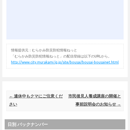
情報提供元：むらかみ防災防犯情報ねっと
「むらかみ防災防犯情報ねっと」の配信登録は以下のURLから。
http://www.city.murakami.lg.jp/site/bousai/bousai-bousainet.html
Post navigation
←
連休中もクマにご注意くだ
市民後見人養成講座の開催と
さい
事前説明会のお知らせ
→
日別 バックナンバー