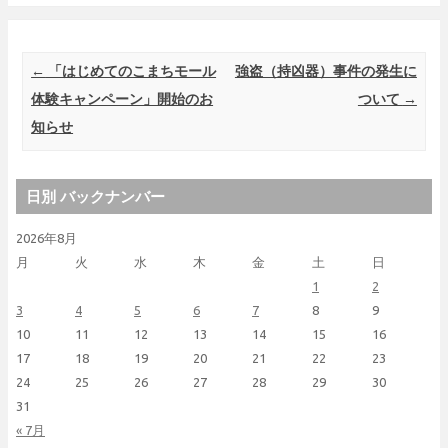
Post navigation
←
「はじめてのこまちモール
強盗（持凶器）事件の発生に
体験キャンペーン」開始のお
ついて
→
知らせ
日別 バックナンバー
2026年8月
月
火
水
木
金
土
日
1
2
3
4
5
6
7
8
9
10
11
12
13
14
15
16
17
18
19
20
21
22
23
24
25
26
27
28
29
30
31
« 7月