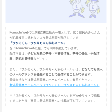
Komachi Webでは防犯CSR活動の一環として、広く県民のみなさん
が犯罪被害に遭わないよう新潟県警が配信している
「ひかるくん・ひかりちゃん安心メール」
を「Komachi Web広報」でも同時掲載しています。
配信内容は、
子ども対象の事件・不審者情報、事件の発生・手配情
報、防犯対策情報
などです。
また、「ひかるくん、ひかりちゃん安心メール」は、
どなたでも個人
のメールアドレスを登録することで受信することができます
。
登録方法などは新潟県警察のホームページをご参照ください。
新潟県警察ホームページ（ひかるくん・ひかりちゃん安心メール）
※「ひかるくん・ひかりちゃん安心メール」を本Webサイトで掲載
するにあたり、事前に新潟県警察への掲載許可を頂いています。