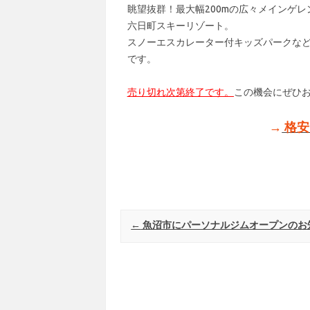
眺望抜群！最大幅200mの広々メインゲ
六日町スキーリゾート。
スノーエスカレーター付キッズパークな
です。
売り切れ次第終了です。
この機会にぜひ
→
格安
Post navigation
←
魚沼市にパーソナルジムオープンのお