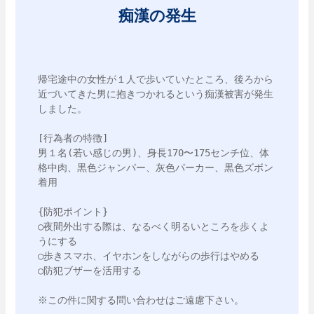
痴漢の発生
帰宅途中の女性が１人で歩いていたところ、後ろから
近づいてきた男に抱きつかれるという痴漢被害が発生
しました。

[行為者の特徴]

男１名(若い感じの男)、身長170〜175センチ位、体
格中肉、黒色ジャンパー、灰色パーカー、黒色ズボン
着用

{防犯ポイント}

○夜間外出する際は、なるべく明るいところを歩くよ
うにする

○歩きスマホ、イヤホンをしながらの歩行はやめる

○防犯ブザーを活用する

※この件に関する問い合わせはご遠慮下さい。
