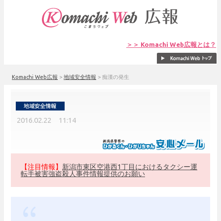
＞＞ Komachi Web広報とは？
Komachi Web広報
>
地域安全情報
>
痴漢の発生
2016.02.22 11:14
【注目情報】
新潟市東区空港西1丁目におけるタクシー運
転手被害強盗殺人事件情報提供のお願い