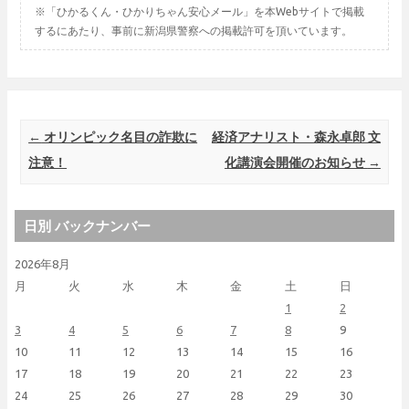
※「ひかるくん・ひかりちゃん安心メール」を本Webサイトで掲載
するにあたり、事前に新潟県警察への掲載許可を頂いています。
Post navigation
←
オリンピック名目の詐欺に
経済アナリスト・森永卓郎 文
注意！
化講演会開催のお知らせ
→
日別 バックナンバー
2026年8月
月
火
水
木
金
土
日
1
2
3
4
5
6
7
8
9
10
11
12
13
14
15
16
17
18
19
20
21
22
23
24
25
26
27
28
29
30