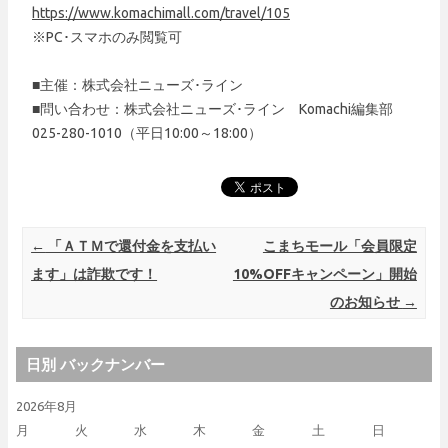
https://www.komachimall.com/travel/105
※PC･スマホのみ閲覧可
■主催：株式会社ニューズ･ライン
■問い合わせ：株式会社ニューズ･ライン Komachi編集部
025-280-1010（平日10:00～18:00）
Post navigation
←
「ＡＴＭで還付金を支払い
こまちモール「会員限定
ます」は詐欺です！
10%OFFキャンペーン」開始
のお知らせ
→
日別 バックナンバー
2026年8月
月
火
水
木
金
土
日