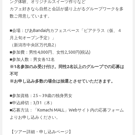
ング体験、オリジナルスイーツ作りなど
カフェ好きなら自然と会話が盛り上がるグループワークを多
数ご用意しています。
■会場：ぴあBandai内カフェスペース「ピアテラス（仮、４
月上旬オープン予定）」
（新潟市中央区万代島2）
■参加費：男性4,000円、女性2,500円(税込)
■参加人数：男女各12名
※1名参加のみ受け付け。同性2名以上のグループでの応募は
不可
※お申し込み多数の場合は抽選とさせていただきます。
■参加資格：25～39歳の独身男女
■申込締切：3/31（木）
■応募方法：「Komachi MALL」Webサイト内の応募フォーム
よりお申し込みください。
【ツアー詳細・申し込みページ】