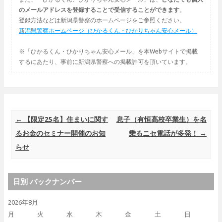
のメールアドレスを登録することで受信することができます
。
登録方法などは新潟県警察のホームページをご参照ください。
新潟県警察ホームページ（ひかるくん・ひかりちゃん安心メール）
※「ひかるくん・ひかりちゃん安心メール」を本Webサイトで掲載
するにあたり、事前に新潟県警察への掲載許可を頂いています。
Post navigation
←
【限定25名】住まいに関す
息子（有恒高校卒業生）を名
るお金のセミナー開催のお知
乗るニセ電話が多発！
→
らせ
日別 バックナンバー
2026年8月
月
火
水
木
金
土
日