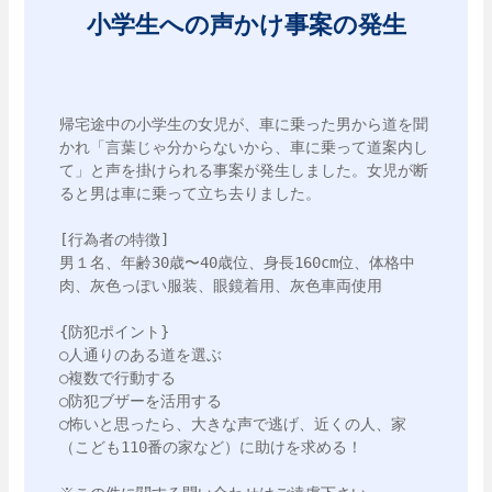
小学生への声かけ事案の発生
帰宅途中の小学生の女児が、車に乗った男から道を聞
かれ「言葉じゃ分からないから、車に乗って道案内し
て」と声を掛けられる事案が発生しました。女児が断
ると男は車に乗って立ち去りました。

[行為者の特徴]

男１名、年齢30歳〜40歳位、身長160cm位、体格中
肉、灰色っぽい服装、眼鏡着用、灰色車両使用

{防犯ポイント}

○人通りのある道を選ぶ

○複数で行動する

○防犯ブザーを活用する

○怖いと思ったら、大きな声で逃げ、近くの人、家
（こども110番の家など）に助けを求める！
