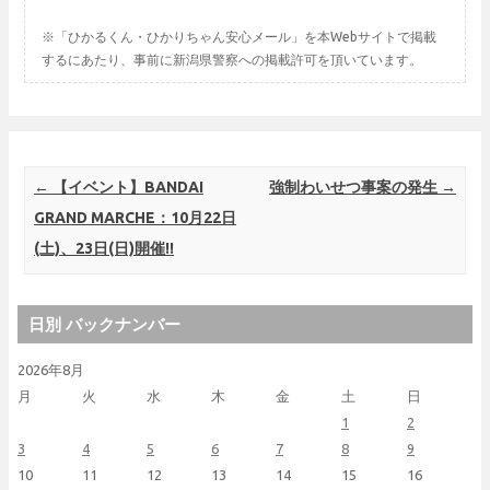
※「ひかるくん・ひかりちゃん安心メール」を本Webサイトで掲載
するにあたり、事前に新潟県警察への掲載許可を頂いています。
Post navigation
←
【イベント】BANDAI
強制わいせつ事案の発生
→
GRAND MARCHE：10月22日
(土)、23日(日)開催!!
日別 バックナンバー
2026年8月
月
火
水
木
金
土
日
1
2
3
4
5
6
7
8
9
10
11
12
13
14
15
16