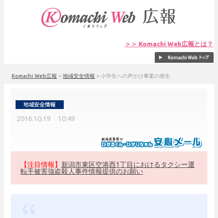
＞＞ Komachi Web広報とは？
Komachi Web広報
>
地域安全情報
>
小学生への声かけ事案の発生
2016.10.19 10:49
【注目情報】
新潟市東区空港西1丁目におけるタクシー運
転手被害強盗殺人事件情報提供のお願い