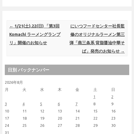
Post navigation
←
1/21(土),22(日) 「第3回
にいつフードセンター社長監
Komachi ラーメングランプ
修のオリジナルラーメン第三
リ」開催のお知らせ
弾「燕三条系 背脂醤油中華そ
ば」発売のお知らせ
→
日別 バックナンバー
2026年8月
月
火
水
木
金
土
日
1
2
3
4
5
6
7
8
9
10
11
12
13
14
15
16
17
18
19
20
21
22
23
24
25
26
27
28
29
30
31