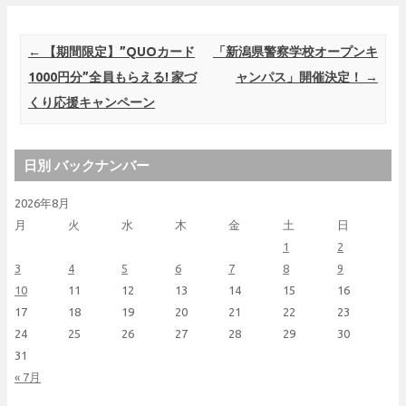
Post navigation
←
【期間限定】”QUOカード
「新潟県警察学校オープンキ
1000円分”全員もらえる! 家づ
ャンパス」開催決定！
→
くり応援キャンペーン
日別 バックナンバー
2026年8月
月
火
水
木
金
土
日
1
2
3
4
5
6
7
8
9
10
11
12
13
14
15
16
17
18
19
20
21
22
23
24
25
26
27
28
29
30
31
« 7月