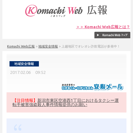
＞＞ Komachi Web広報とは？
Komachi Web広報
>
地域安全情報
>
上越地区でオレオレ詐欺電話が多発中！
2017.02.06 09:52
【注目情報】
新潟市東区空港西1丁目におけるタクシー運
転手被害強盗殺人事件情報提供のお願い