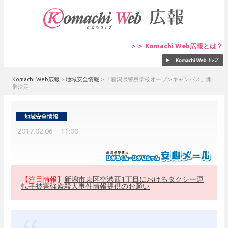
＞＞ Komachi Web広報とは？
Komachi Web広報
>
地域安全情報
>
「新潟県警察学校オープンキャンパス」開
催決定！
2017.02.06 11:00
【注目情報】
新潟市東区空港西1丁目におけるタクシー運
転手被害強盗殺人事件情報提供のお願い