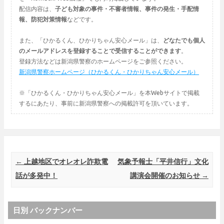
配信内容は、
子ども対象の事件・不審者情報、事件の発生・手配情
報、防犯対策情報
などです。
また、「ひかるくん、ひかりちゃん安心メール」は、
どなたでも個人
のメールアドレスを登録することで受信することができます
。
登録方法などは新潟県警察のホームページをご参照ください。
新潟県警察ホームページ（ひかるくん・ひかりちゃん安心メール）
※「ひかるくん・ひかりちゃん安心メール」を本Webサイトで掲載
するにあたり、事前に新潟県警察への掲載許可を頂いています。
Post navigation
←
上越地区でオレオレ詐欺電
気象予報士「平井信行」文化
話が多発中！
講演会開催のお知らせ
→
日別 バックナンバー