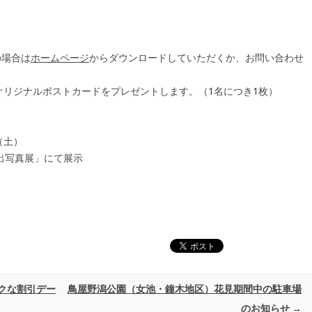
の場合は
ホームページ
からダウンロードしていただくか、お問い合わせ
オリジナルポストカードをプレゼントします。（1名につき1枚）
⽇（⼟）
出写真展」にて展⽰
クな割引デー
鳥屋野潟公園（女池・鐘木地区）花見期間中の駐車場
のお知らせ
→