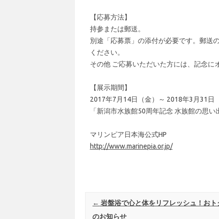
【応募⽅法】
持参または郵送。
別途「応募票」の添付が必要です。郵送
ください。
その他 ご応募いただいた⽅には、記念に
【展⽰期間】
2017年7⽉14⽇（⾦）～ 2018年3⽉31
「新潟市⽔族館50周年記念 ⽔族館の思い
マリンピア日本海公式HP
http://www.marinepia.or.jp/
Post navigation
←
岩盤浴で心と体をリフレッシュ！おト
のお知らせ