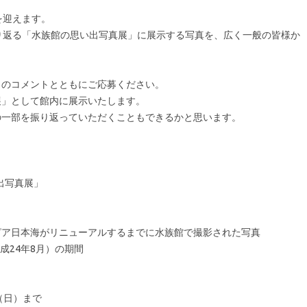
を迎えます。
り返る「⽔族館の思い出写真展」に展⽰する写真を、広く⼀般の皆様か
出のコメントとともにご応募ください。
展」として館内に展⽰いたします。
の一部を振り返っていただくこともできるかと思います。
出写真展」
ピア⽇本海がリニューアルするまでに⽔族館で撮影された写真
平成24年8⽉）の期間
⽇（⽇）まで