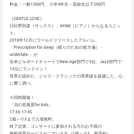
料金：一般1500円、 小学4年生～高校生以下500円
［GENTLE LOVE］
日比野則彦（サックス）、AYAKI（ピアノ）からなるユニッ
ト。
2016年12月にワールドリリースしたアルバム、
「Prescription for sleep（眠りのための処方箋） -
undertale-」が
全米ビルボードチャートでNew Age部門で5位、Jazz部門で
13位にランクイン！
世界が認めた、ジャズ・クラシックの境界線を超越した、心
に響く調べ。
※同時開催！
「潟の音風景for Kids」
17:30-17:45
2歳～小3まで入場無料。
終了次第、コンサートに参加される方のお子様の
無料保育サービスがございます（2歳～小3、要予約）