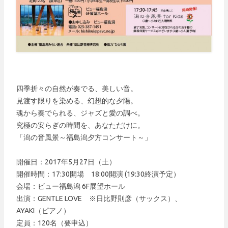
四季折々の自然が奏でる、美しい音。
見渡す限りを染める、幻想的な夕陽。
魂から奏でられる、ジャズと愛の調べ。
究極の安らぎの時間を、あなただけに。
「潟の音風景～福島潟夕方コンサート～」
開催日：2017年5月27日（土）
開催時間：17:30開場 18:00開演 (19:30終演予定）
会場：ビュー福島潟 6F展望ホール
出演：GENTLE LOVE ※日比野則彦（サックス）、
AYAKI（ピアノ）
定員：120名（要申込）