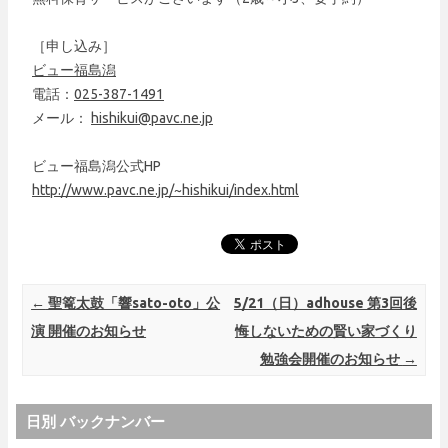
［申し込み］
ビュー福島潟
電話：
025-387-1491
メール：
hishikui@pavc.ne.jp
ビュー福島潟公式HP
http://www.pavc.ne.jp/~hishikui/index.html
Post navigation
←
聖篭太鼓「響sato-oto」公
5/21（日）adhouse 第3回後
演 開催のお知らせ
悔しないための賢い家づくり
勉強会開催のお知らせ
→
日別 バックナンバー