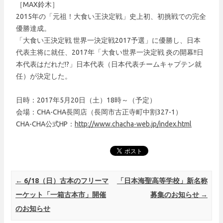
［MAX鈴木］
2015年の「元祖！大食い王決定戦」史上初、初挑戦での完全
優勝達成。
「大食い王決定戦 世界一決定戦2017予選」に優勝し、日本
代表主将に就任、2017年「大食い世界一決定戦 炎の開幕!!日
本代表はだれだ!?」日本代表（日本代表チームキャプテン就
任）が決定した。
日時：2017年5月20日（土）18時～（予定）
会場：CHA-CHA長岡店（長岡市古正寺町中割327-1）
CHA-CHA公式HP：
http://www.chacha-web.jp/index.html
Post navigation
←
6/18（日）古本のフリーマ
「日本海聖高等学校」新名称
ーケット「一箱古本市」開催
募集のお知らせ
→
のお知らせ