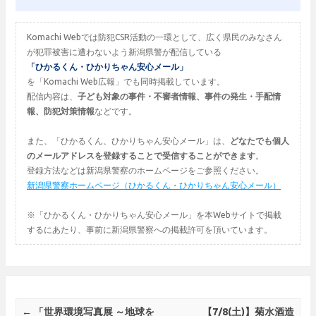
Komachi Webでは防犯CSR活動の一環として、広く県民のみなさん
が犯罪被害に遭わないよう新潟県警が配信している
「ひかるくん・ひかりちゃん安心メール」
を「Komachi Web広報」でも同時掲載しています。
配信内容は、
子ども対象の事件・不審者情報、事件の発生・手配情
報、防犯対策情報
などです。
また、「ひかるくん、ひかりちゃん安心メール」は、
どなたでも個人
のメールアドレスを登録することで受信することができます
。
登録方法などは新潟県警察のホームページをご参照ください。
新潟県警察ホームページ（ひかるくん・ひかりちゃん安心メール）
※「ひかるくん・ひかりちゃん安心メール」を本Webサイトで掲載
するにあたり、事前に新潟県警察への掲載許可を頂いています。
Post navigation
←
「世界環境写真展 ～地球を
【7/8(土)】菊水酒造