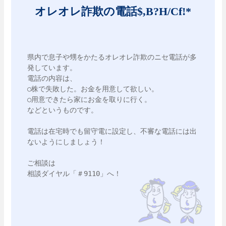
オレオレ詐欺の電話$,B?H/Cf!*
県内で息子や甥をかたるオレオレ詐欺のニセ電話が多
発しています。

電話の内容は、

○株で失敗した。お金を用意して欲しい。

○用意できたら家にお金を取りに行く。

などというものです。

電話は在宅時でも留守電に設定し、不審な電話には出
ないようにしましょう！

ご相談は

相談ダイヤル「＃9110」へ！
