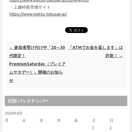
・上越特産市場サイト
https://www.joetsu-tokusan.jp/
Post navigation
←
参加者受け付け中「20～30
「ATMでお金を返します」は
代限定！
詐欺！
→
PremiumSaturday（プレミア
ムサタデー）」開催のお知ら
せ
日別 バックナンバー
2026年8月
月
火
水
木
金
土
日
1
2