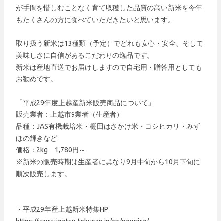
が手間を惜しむことなく育て収穫した品質の高い新米を今年
もたくさんの方に食べていただきたいと思います。
取り扱う新米は13種類（予定）でどれも安心・安全、そして
美味しさに自信があるこだわりの逸品です。
新米は産地直送でお届けしますので自宅用・贈答用としても
お勧めです。
「平成29年度上越産新米販売商品について」
販売業者：上越市9業者（生産者）
品種：JAS有機栽培米・棚田はさかけ米・コシヒカリ・みず
ほの輝きなど
価格：2kg 1,780円～
※新米の販売時期は生産者に異なり9月中旬から10月下旬に
順次販売します。
・平成29年産上越新米特集HP
https://www.joetsu-tokusan.jp/cp/newrice/