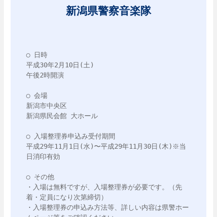
新潟県警察音楽隊
○ 日時

平成30年2月10日(土) 

午後2時開演

○ 会場

新潟市中央区

新潟県民会館 大ホール

○ 入場整理券申込み受付期間

平成29年11月1日(水)〜平成29年11月30日(木)※当
日消印有効

○ その他

・入場は無料ですが、入場整理券が必要です。（先
着・定員になり次第締切）

・入場整理券の申込み方法等、詳しい内容は県警ホー