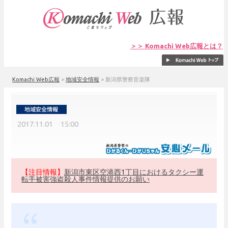
＞＞ Komachi Web広報とは？
Komachi Web広報
>
地域安全情報
>
新潟県警察音楽隊
2017.11.01 15:00
【注目情報】
新潟市東区空港西1丁目におけるタクシー運
転手被害強盗殺人事件情報提供のお願い