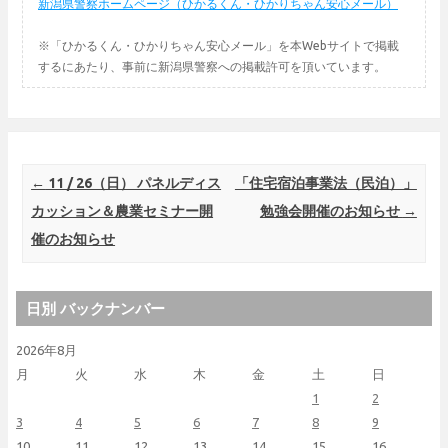
新潟県警察ホームページ（ひかるくん・ひかりちゃん安心メール）
※「ひかるくん・ひかりちゃん安心メール」を本Webサイトで掲載
するにあたり、事前に新潟県警察への掲載許可を頂いています。
Post navigation
←
11 / 26（日） パネルディス
「住宅宿泊事業法（民泊）」
カッション＆農業セミナー開
勉強会開催のお知らせ
→
催のお知らせ
日別 バックナンバー
2026年8月
月
火
水
木
金
土
日
1
2
3
4
5
6
7
8
9
10
11
12
13
14
15
16