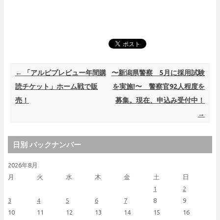
Post navigation
←
「アルビプレビュー年間購
〜新潟県警察 5月に採用試験
読チケット」ホーム戦で販
を実施!〜 警察官92人程度を
売！
募集。現在、申込み受付中！
→
日別 バックナンバー
2026年8月
月
火
水
木
金
土
日
1
2
3
4
5
6
7
8
9
10
11
12
13
14
15
16