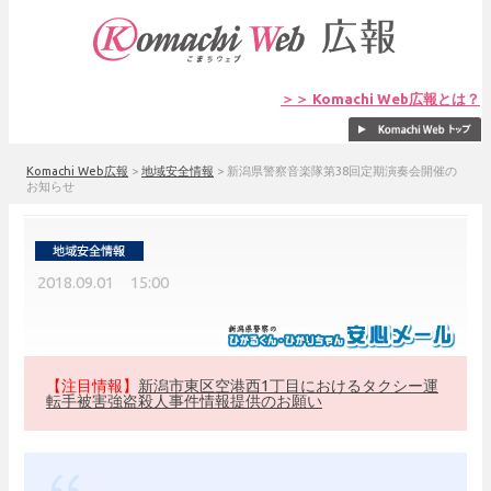
＞＞ Komachi Web広報とは？
Komachi Web広報
>
地域安全情報
>
新潟県警察音楽隊第38回定期演奏会開催の
お知らせ
2018.09.01 15:00
【注目情報】
新潟市東区空港西1丁目におけるタクシー運
転手被害強盗殺人事件情報提供のお願い