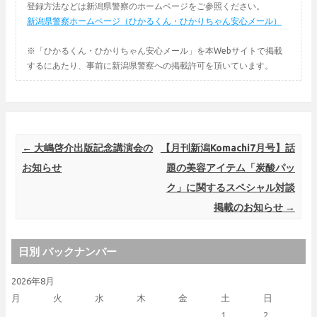
登録方法などは新潟県警察のホームページをご参照ください。
新潟県警察ホームページ（ひかるくん・ひかりちゃん安心メール）
※「ひかるくん・ひかりちゃん安心メール」を本Webサイトで掲載
するにあたり、事前に新潟県警察への掲載許可を頂いています。
Post navigation
←
大嶋啓介出版記念講演会の
【月刊新潟Komachi7月号】話
お知らせ
題の美容アイテム「炭酸パッ
ク」に関するスペシャル対談
掲載のお知らせ
→
日別 バックナンバー
2026年8月
月
火
水
木
金
土
日
1
2