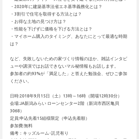
・2020年に建築基準法省エネ基準義務化とは？
・3割引で住宅を取得する方法とは？
・お得な土地の見つけ方は？
・性能を下げずに価格を下げる方法とは？
・マイホーム購入のタイミング、あなたにとって最適な時期
は？
など、失敗しないための家づくり情報のほか、雑誌インタビ
ューや講演ではお話できないマル秘情報もお話します。
参加者の約93%が「満足した」と答えた勉強会、ぜひご参加
ください。
日時:2018年9月15日（土）13時～16時（開場12時30分）
会場:JA新潟みらい ローンセンター2階（新潟市西区亀貝
3068）
定員:申込先着15組様限定（申込先着順）
参加費:無料
備考：キッズルーム･託児有り