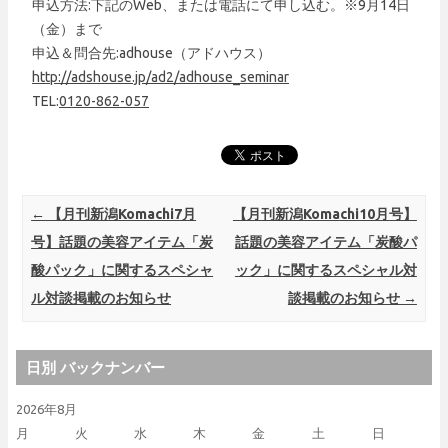
申込方法:下記のWeb、または電話にて申し込む。※9月14日
（金）まで
申込＆問合先:adhouse（アドハウス）
http://adshouse.jp/ad2/adhouse_seminar
TEL:
0120-862-057
Post navigation
←
【月刊新潟Komachi7月
【月刊新潟Komachi10月号】
号】話題の美容アイテム「炭
話題の美容アイテム「炭酸パ
酸パック」に関するスペシャ
ック」に関するスペシャル対
ル対談掲載のお知らせ
談掲載のお知らせ
→
日別 バックナンバー
2026年8月
月
火
水
木
金
土
日