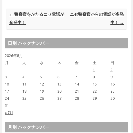
Post navigation
←
警察官をかたるニセ電話が
ニセ警察官からの電話が多発
多発中！
中！
→
日別 バックナンバー
2026年8月
月
火
水
木
金
土
日
1
2
3
4
5
6
7
8
9
10
11
12
13
14
15
16
17
18
19
20
21
22
23
24
25
26
27
28
29
30
31
« 7月
月別 バックナンバー