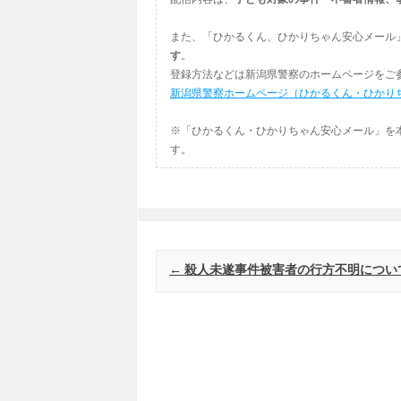
また、「ひかるくん、ひかりちゃん安心メール
す
。
登録方法などは新潟県警察のホームページをご
新潟県警察ホームページ（ひかるくん・ひかり
※「ひかるくん・ひかりちゃん安心メール」を
す。
Post navigation
←
殺人未遂事件被害者の行方不明につい