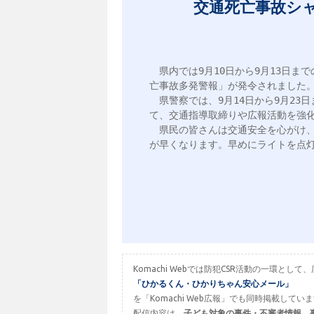
交通死亡事故シ
　県内では9月10日から9月13日ま
亡事故多発警報」が発令されました。
　県警察では、9月14日から9月23
て、交通指導取締りや広報活動を強化
　県民の皆さんは交通安全を心がけ
が早くなります。早めにライトを点灯
Komachi Webでは防犯CSR活動の一環
「ひかるくん・ひかりちゃん安心メール」
を「Komachi Web広報」でも同時掲載してい
配信内容は、
子ども対象の事件・不審者情報、