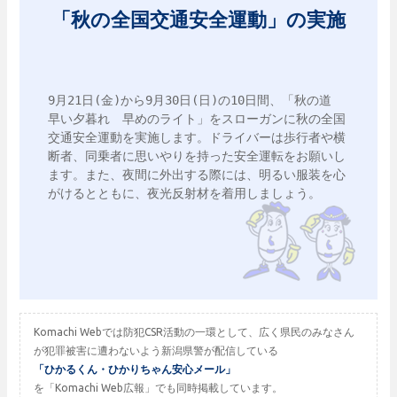
「秋の全国交通安全運動」の実施
9月21日(金)から9月30日(日)の10日間、「秋の道　
早い夕暮れ　早めのライト」をスローガンに秋の全国
交通安全運動を実施します。ドライバーは歩行者や横
断者、同乗者に思いやりを持った安全運転をお願いし
ます。また、夜間に外出する際には、明るい服装を心
がけるとともに、夜光反射材を着用しましょう。

Komachi Webでは防犯CSR活動の一環として、広く県民のみなさん
が犯罪被害に遭わないよう新潟県警が配信している
「ひかるくん・ひかりちゃん安心メール」
を「Komachi Web広報」でも同時掲載しています。