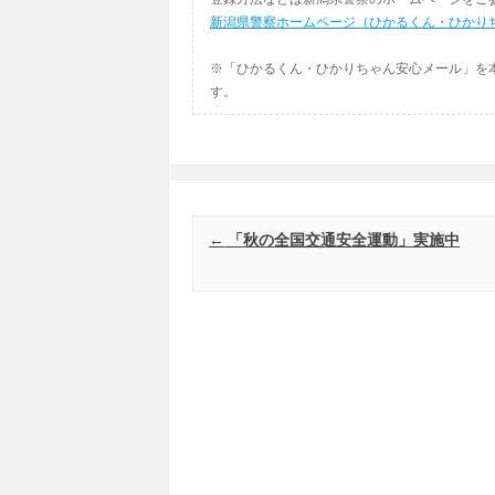
新潟県警察ホームページ（ひかるくん・ひかり
※「ひかるくん・ひかりちゃん安心メール」を
す。
Post navigation
←
「秋の全国交通安全運動」実施中