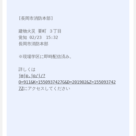
[長岡市消防本部]

建物火災 要町 ３丁目

覚知 02/23　15:32

長岡市消防本部

※現場学区に即時配信済み。

jmjp.jp/j/?
O=911&K=1550937427G&D=201902&Z=155093742
7Z
にアクセスしてください
