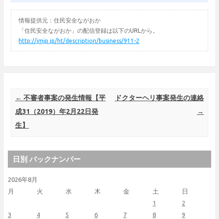
情報提供元：住民安全ながおか
「住民安全ながおか」の配信登録は以下のURLから。
http://jmjp.jp/ht/description/business/911-2
Post navigation
←
不審者事案の発生情報【平
ドクターヘリ事案発生の連絡
成31（2019）年2月22日発
→
生】
日別 バックナンバー
2026年8月
月
火
水
木
金
土
日
1
2
3
4
5
6
7
8
9