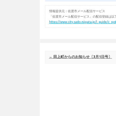
情報提供元：佐渡市メール配信サービス
「佐渡市メール配信サービス」の配信登録は以下
https://www.city.sado.niigata.jp/l_guide/c_s
Post navigation
←
田上町からのお知らせ〔3月1日号〕