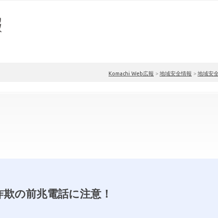
Komachi Web広報
>
地域安全情報
>
地域安
詐欺の前兆電話に注意！