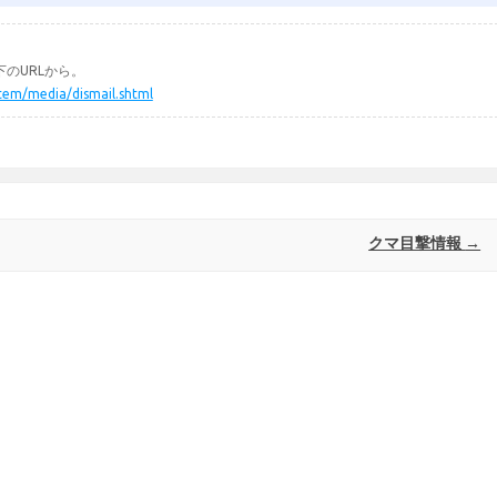
のURLから。
ystem/media/dismail.shtml
クマ目撃情報
→