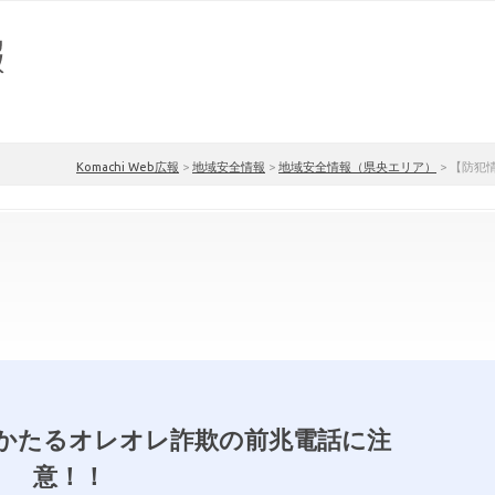
Komachi Web広報
>
地域安全情報
>
地域安全情報（県央エリア）
>
【防犯
かたるオレオレ詐欺の前兆電話に注
意！！