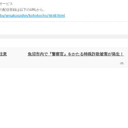
サービス
の配信登録は以下のURLから。
mubu/seisakusuishin/kohokocho/4648.html
注意
魚沼市内で『警察官』をかたる特殊詐欺被害が発生！
→