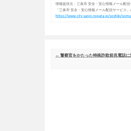
情報提供元：三条市 安全・安心情報メール配信
「三条市 安全・安心情報メール配信サービス」
https://www.city.sanjo.niigata.jp/soshiki/so
Post navigation
←
警察官をかたった特殊詐欺前兆電話に