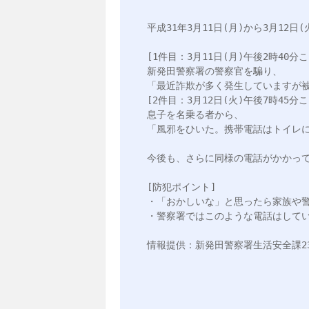
平成31年3月11日(月)から3月12
[1件目：3月11日(月)午後2時40分ころ
新発田警察署の警察官を騙り、

「最近詐欺が多く発生していますが被
[2件目：3月12日(火)午後7時45分ころ
息子を名乗る者から、

「風邪をひいた。携帯電話はトイレに
今後も、さらに同様の電話がかかって
[防犯ポイント]

・「おかしいな」と思ったら家族や警
・警察署ではこのような電話はしてい
情報提供：新発田警察署生活安全課23-0