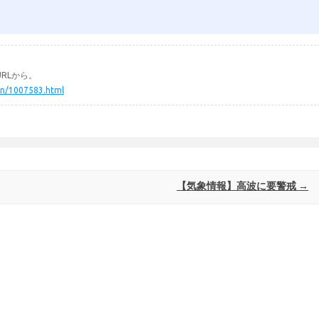
RLから。
hin/1007583.html
【気象情報】高波に要警戒
→