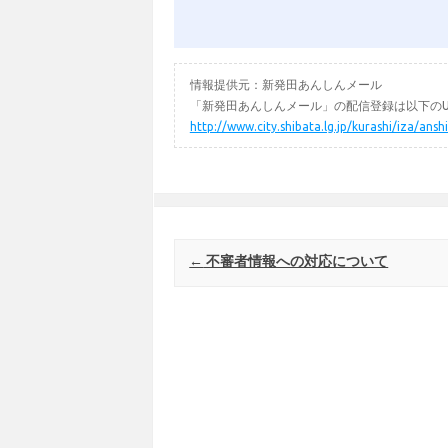
情報提供元：新発田あんしんメール
「新発田あんしんメール」の配信登録は以下のU
http://www.city.shibata.lg.jp/kurashi/iza/ans
Post navigation
←
不審者情報への対応について