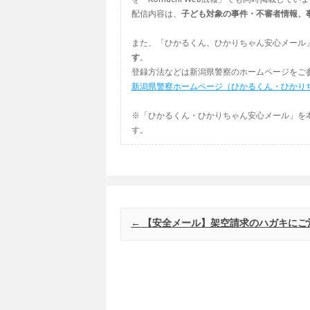
配信内容は、
子ども対象の事件・不審者情報、
また、「ひかるくん、ひかりちゃん安心メール
す
。
登録方法などは新潟県警察のホームページをご
新潟県警察ホームページ（ひかるくん・ひかり
※「ひかるくん・ひかりちゃん安心メール」を
す。
Post navigation
←
【安全メール】架空請求のハガキにご