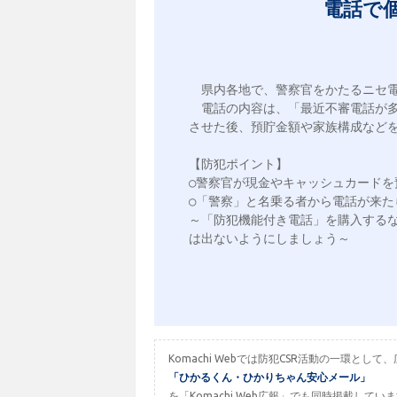
電話で個
　県内各地で、警察官をかたるニセ電
　電話の内容は、「最近不審電話が
させた後、預貯金額や家族構成などを
【防犯ポイント】

○警察官が現金やキャッシュカードを
○「警察」と名乗る者から電話が来た
～「防犯機能付き電話」を購入する
Komachi Webでは防犯CSR活動の一環
「ひかるくん・ひかりちゃん安心メール」
を「Komachi Web広報」でも同時掲載してい