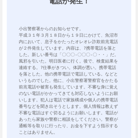
電話が発生！
小出警察署からのお知らせです。

平成３１年３月１８日から１９日にかけて、魚沼市
内において、息子をかたったオレオレ詐欺前兆電話
が２件発生しています。内容は、?携帯電話を落と
した。新しい番号は「〇〇〇-〇〇〇-〇・・」だ。
風邪を引いた。明日医者に行く。後で、検査結果を
連絡する。?仕事がきつい。体調が悪い。携帯電話
を落とした。他の携帯電話で電話している。などと
いうものでした。他に、小出警察署警察官をかたる
前兆電話や被害も発生しています。不審な身に覚え
のない電話がかかってきても対応しないようにお願
いします。犯人は電話で家族構成や個人の携帯電話
番号などを聞き出そうとします。個人情報は教えず
不審な電話はすぐ切るようにお願いします。電話が
あったら家族や警察に相談をしてください。警察が
通帳等を取りに行ったり、お金を下すよう指示する
ことはありません。
