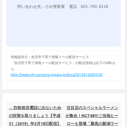
問い合わせ先：小出警察署　電話　025-793-0110

情報提供元：魚沼市子育て情報メール配信サービス
「魚沼市子育て情報メール配信サービス」の配信登録は以下のURLか
ら。
http://www.city.uonuma.niigata.jp/docs/2015012600559/
Post navigation
←
詐欺前兆電話に出ないため
注目店のスペシャルラーメン
の対策を取りましょう【平成
が集合！NGT48やご当地ヒー
31（2019）年3月18日配信】
ローも登場「最高の新潟ラー