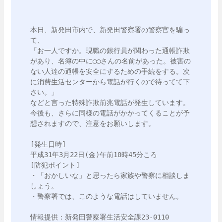
本日、新発田市内で、新発田警察署の警察官を騙っ
て、

「お一人ですか。現職の銀行員が関わった通帳詐欺
があり、名簿の中に◯◯さんの名前があった。被害の
ない人達の通帳を安全にするための手続をする。次
に消費生活センターから電話が行くので待ってて下
さい。」

などと言った特殊詐欺前兆電話が発生しています。

今後も、さらに同様の電話がかかってくることが予
想されますので、注意をお願いします。

[発生日時]

平成31年3月22日(金)午前10時45分ころ

[防犯ポイント]

・「おかしいな」と思ったら家族や警察に相談しま
しょう。

・警察署では、このような電話はしていません。

情報提供：新発田警察署生活安全課23-0110
