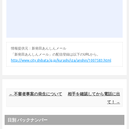
情報提供元：新発田あんしんメール
「新発田あんしんメール」の配信登録は以下のURLから。
http://www.city.shibata.lg.jp/kurashi/iza/anshin/1007583.html
Post navigation
←
不審者事案の発生について
相手を確認してから電話に出
て！
→
日別 バックナンバー