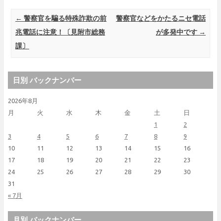
Post navigation
←
警察官を騙る特殊詐欺の前
警察官などをかたるニセ電話
兆電話に注意！〔見附市総務
が多発中です
→
課〕
日別 バックナンバー
2026年8月
月
火
水
木
金
土
日
1
2
3
4
5
6
7
8
9
10
11
12
13
14
15
16
17
18
19
20
21
22
23
24
25
26
27
28
29
30
31
« 7月
月別 バックナンバー