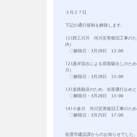
３月２７日

下記の通行規制を解除します。

(1)西三川川　河川災害復旧工事の
内）

　〇解除日：3月28日　13:00　

(2)護岸流出による背面吸出しのた
川）

　〇解除日：3月28日　13:00

(3)道路陥没のため、全面通行止め
　〇解除日：3月28日　13:00

(4)小倉川　河川災害復旧工事のた
　〇解除日：3月25日　17:00

佐渡市建設課からのお知らせでした。