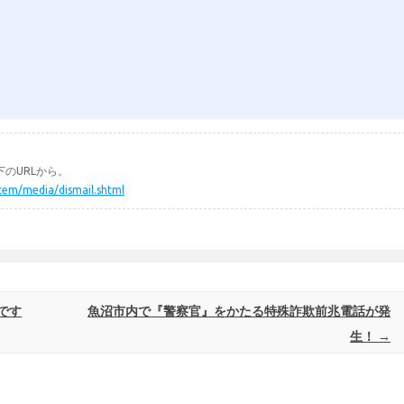
のURLから。
ystem/media/dismail.shtml
です
魚沼市内で『警察官』をかたる特殊詐欺前兆電話が発
生！
→