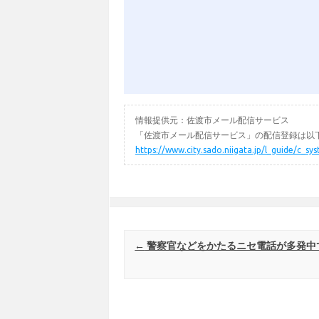
情報提供元：佐渡市メール配信サービス
「佐渡市メール配信サービス」の配信登録は以下
https://www.city.sado.niigata.jp/l_guide/c_s
Post navigation
←
警察官などをかたるニセ電話が多発中