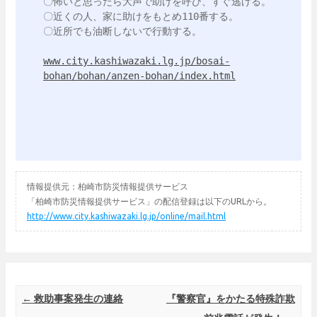
〇怖いと思ったら大声で助けを呼び、すぐ逃げる。

〇近くの人、家に助けをもとめ110番する。

〇近所でも油断しないで行動する。

www.city.kashiwazaki.lg.jp/bosai-
bohan/bohan/anzen-bohan/index.html
情報提供元：柏崎市防災情報提供サービス
「柏崎市防災情報提供サービス」の配信登録は以下のURLから。
http://www.city.kashiwazaki.lg.jp/online/mail.html
Post navigation
←
救助事案発生の連絡
『警察官』をかたる特殊詐欺