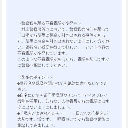
〜警察官を騙る不審電話が多発中〜

　村上警察署管内において、警察官の名前を騙って
「口座から勝手に預金が引き出される事件があっ
た。勝手にお金を引き出されないようにした方が良
い。銀行名と残高を教えて欲しい。」という内容の
不審電話が多発しています。

このような不審電話があったら、電話を切ってすぐ
に警察へ相談してください。

＜防犯のポイント＞

●銀行名や残高を聞かれても絶対に言わないでくだ
さい。

●自宅にいても留守番電話やナンバーディスプレイ
機能を活用し、知らない人や番号からの電話にはす
ぐに出ないようにしましょう。

●「私もだまされるかも・・・」日ごろの心構えが
大切です。慌てず、一呼吸おいてから警察や家族に
相談してみましょう。
