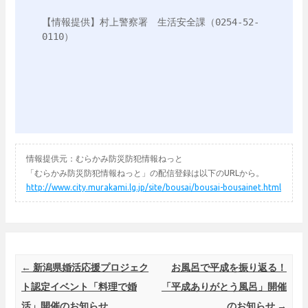
【情報提供】村上警察署　生活安全課（0254-52-
0110）

情報提供元：むらかみ防災防犯情報ねっと
「むらかみ防災防犯情報ねっと」の配信登録は以下のURLから。
http://www.city.murakami.lg.jp/site/bousai/bousai-bousainet.html
Post navigation
←
新潟県婚活応援プロジェク
お風呂で平成を振り返る！
ト認定イベント「料理で婚
「平成ありがとう風呂」開催
活」開催のお知らせ
のお知らせ
→