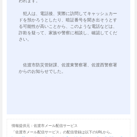
われます。

　犯人は、電話後、実際に訪問してキャッシュカー
ドを預かろうとしたり、暗証番号を聞き出そうとす
る可能性が高いことから、このような電話などは、
詐欺を疑って、家族や警察に相談し、確認してくだ
さい。

　佐渡市防災管財課、佐渡東警察署、佐渡西警察署
からのお知らせでした。

情報提供元：佐渡市メール配信サービス
「佐渡市メール配信サービス」の配信登録は以下のURLから。