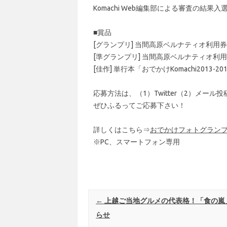
Komachi Web編集部による審査の結
■賞品
[グランプリ] 当間高原ベルナティオ利用券5
[準グランプリ] 当間高原ベルナティオ利用券
[佳作] 単行本「おでかけKomachi2013-20
応募方法は、（1）Twitter（2）メール
ぜひふるってご応募下さい！
詳しくはこちら⇒
おでかけフォトグラン
※PC、スマートフォン専用
Post navigation
←
上越ご当地グルメの代表格！「食の嵐
らせ