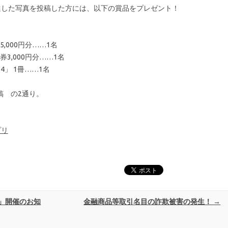
果入選した写真を投稿した方には、以下の賞品をプレゼント！
,000円分……1名
3,000円分……1名
14」 1冊……1名
投稿 の2通り。
プリ
」開催のお知
金融商品等取引名目の詐欺被害の発生！
→