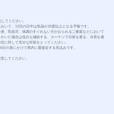
してください。

おいて、13日の日中は気温が35度以上となる予報です。

齢者、乳幼児、体調のすぐれない方がおられるご家庭などにおいて
をかいた場合は塩分も補給する、カーテンで日射を遮る、冷房を適
症に対して充分な対策をとってください。

16日の昼にかけて県内に最接近する見込みです。

意してください。
