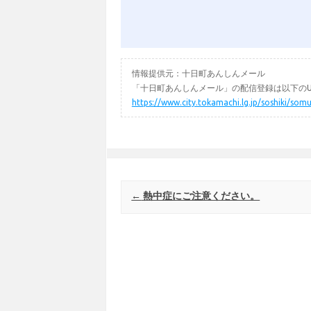
情報提供元：十日町あんしんメール
「十日町あんしんメール」の配信登録は以下のU
https://www.city.tokamachi.lg.jp/soshiki/
Post navigation
←
熱中症にご注意ください。