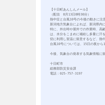
【十日町あんしんメール】

（配信　8月13日8時30分）

熱中症と台風10号の今後の動きに注意
新潟地方気象台によれば、新潟県内に
特に、外出時や屋外での作業時、高
は、水分をこまめに補給し多量に汗
切に利用し室温に留意するなど、熱中
台風10号については、15日の夜から
今後、気象台の発表する気象情報に留
十日町市

総務部防災安全課

電話：025-757-3197
