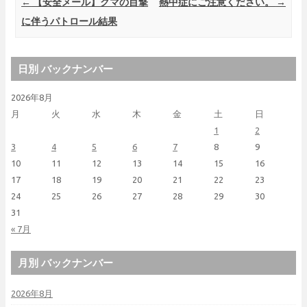
Post navigation
←
【安全メール】クマの目撃
熱中症にご注意ください。
→
に伴うパトロール結果
日別 バックナンバー
2026年8月
月
火
水
木
金
土
日
1
2
3
4
5
6
7
8
9
10
11
12
13
14
15
16
17
18
19
20
21
22
23
24
25
26
27
28
29
30
31
« 7月
月別 バックナンバー
2026年8月