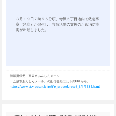
８月１９日７時５５分頃、寺沢５丁目地内で救急事
案（急病）が発生し、救急活動の支援のため消防車
両が出動しました。

情報提供元：五泉市あんしんメール
「五泉市あんしんメール」の配信登録は以下のURLから。
https://www.city.gosen.lg.jp/life_procedures/9_1/1/3935.html