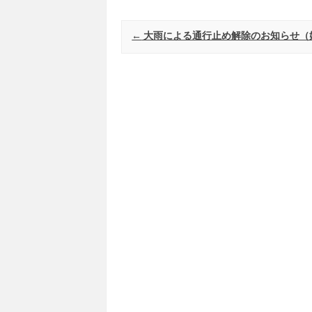
Post navigation
←
大雨による通行止め解除のお知らせ（