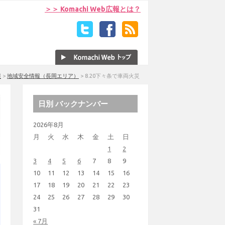
＞＞ Komachi Web広報とは？
報
>
地域安全情報（長岡エリア）
>
8.20下々条で車両火災
日別 バックナンバー
2026年8月
月
火
水
木
金
土
日
1
2
3
4
5
6
7
8
9
10
11
12
13
14
15
16
17
18
19
20
21
22
23
24
25
26
27
28
29
30
31
« 7月