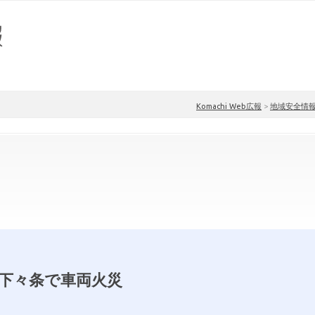
Komachi Web広報
>
地域安全情
20下々条で車両火災