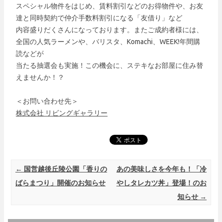
スペシャル物件をはじめ、賃料割引などのお得物件や、お友
達と同時契約で仲介手数料割引になる「友借り」など
内容盛りだくさんになっております。またご成約者様には、
全国の人気ラーメンや、バリスタ、Komachi、WEEK!年間購
読などが
当たる抽選会も実施！この機会に、ステキなお部屋に住み替
えませんか！？
＜お問い合わせ先＞
株式会社 リビングギャラリー
Post navigation
←
国営越後丘陵公園「香りの
あの美味しさを今年も！「冷
ばらまつり」開催のお知らせ
やしタレカツ丼」登場！のお
知らせ
→