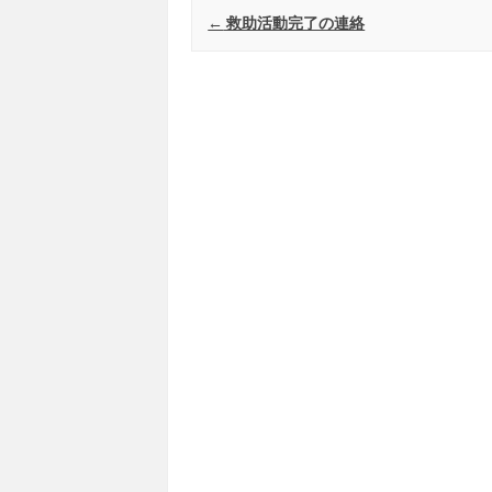
Post navigation
←
救助活動完了の連絡