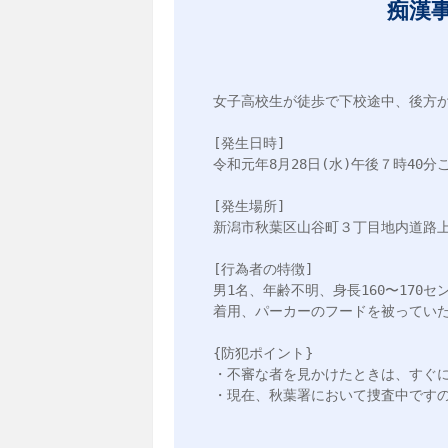
痴漢
女子高校生が徒歩で下校途中、後方か
[発生日時]

令和元年8月28日(水)午後７時40分こ
[発生場所]

新潟市秋葉区山谷町３丁目地内道路上
[行為者の特徴]

男1名、年齢不明、身長160〜17
着用、パーカーのフードを被っていた
{防犯ポイント}

・不審な者を見かけたときは、すぐに
・現在、秋葉署において捜査中ですので、