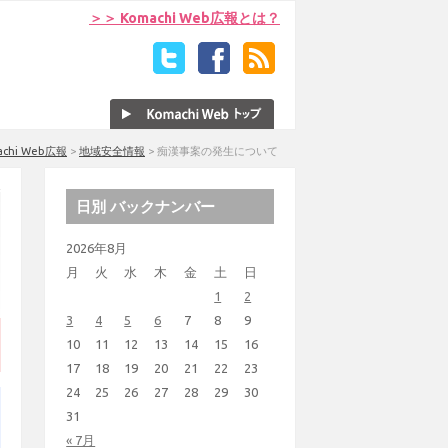
＞＞ Komachi Web広報とは？
achi Web広報
>
地域安全情報
>
痴漢事案の発生について
日別 バックナンバー
2026年8月
月
火
水
木
金
土
日
1
2
3
4
5
6
7
8
9
10
11
12
13
14
15
16
17
18
19
20
21
22
23
24
25
26
27
28
29
30
31
« 7月