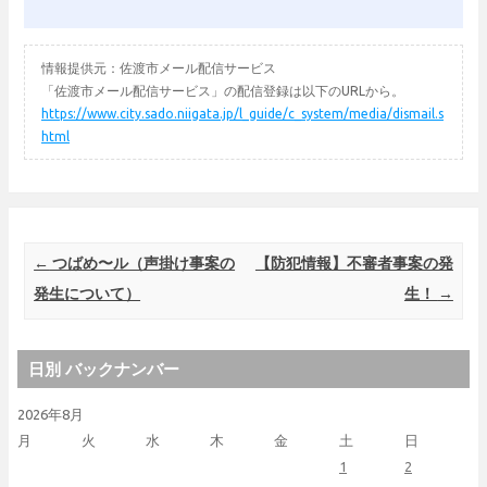
情報提供元：佐渡市メール配信サービス
「佐渡市メール配信サービス」の配信登録は以下のURLから。
https://www.city.sado.niigata.jp/l_guide/c_system/media/dismail.s
html
Post navigation
←
つばめ〜ル（声掛け事案の
【防犯情報】不審者事案の発
発生について）
生！
→
日別 バックナンバー
2026年8月
月
火
水
木
金
土
日
1
2