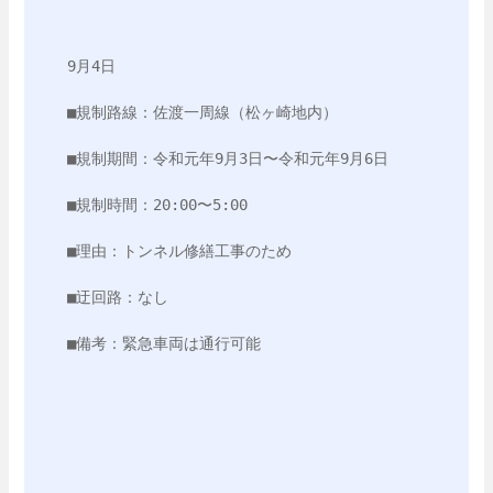
9月4日

■規制路線：佐渡一周線（松ヶ崎地内）

■規制期間：令和元年9月3日〜令和元年9月6日

■規制時間：20:00〜5:00

■理由：トンネル修繕工事のため

■迂回路：なし

■備考：緊急車両は通行可能
