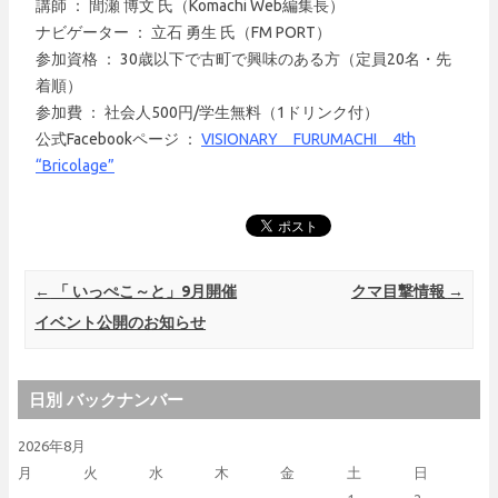
講師 ： 間瀬 博文 氏（Komachi Web編集長）
ナビゲーター ： 立石 勇生 氏（FM PORT）
参加資格 ： 30歳以下で古町で興味のある方（定員20名・先
着順）
参加費 ： 社会人500円/学生無料（1ドリンク付）
公式Facebookページ ：
VISIONARY FURUMACHI 4th
“Bricolage”
Post navigation
←
「 いっぺこ～と」9月開催
クマ目撃情報
→
イベント公開のお知らせ
日別 バックナンバー
2026年8月
月
火
水
木
金
土
日