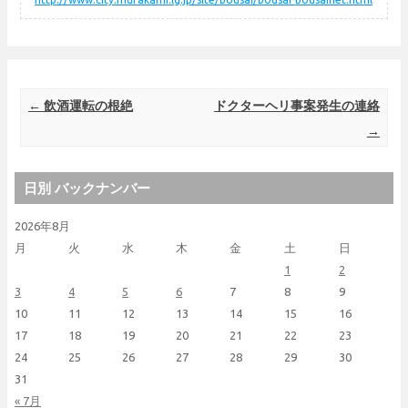
Post navigation
←
飲酒運転の根絶
ドクターヘリ事案発生の連絡
→
日別 バックナンバー
2026年8月
月
火
水
木
金
土
日
1
2
3
4
5
6
7
8
9
10
11
12
13
14
15
16
17
18
19
20
21
22
23
24
25
26
27
28
29
30
31
« 7月