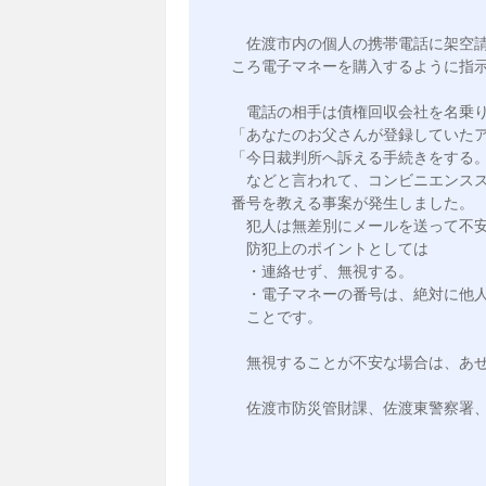
　佐渡市内の個人の携帯電話に架空
ころ電子マネーを購入するように指示
　電話の相手は債権回収会社を名乗り
「あなたのお父さんが登録していたア
「今日裁判所へ訴える手続きをする。
　などと言われて、コンビニエンス
番号を教える事案が発生しました。

　犯人は無差別にメールを送って不安
　防犯上のポイントとしては

　・連絡せず、無視する。

　・電子マネーの番号は、絶対に他人
　ことです。

　無視することが不安な場合は、あせ
　佐渡市防災管財課、佐渡東警察署、