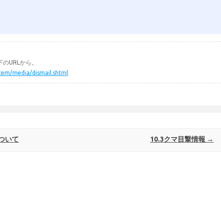
のURLから。
ystem/media/dismail.shtml
ついて
10.3クマ目撃情報
→