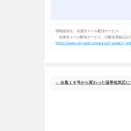
情報提供元：佐渡市メール配信サービス
「佐渡市メール配信サービス」の配信登録は以下
https://www.city.sado.niigata.jp/l_guide/c_s
Post navigation
←
台風１８号から変わった温帯低気圧に