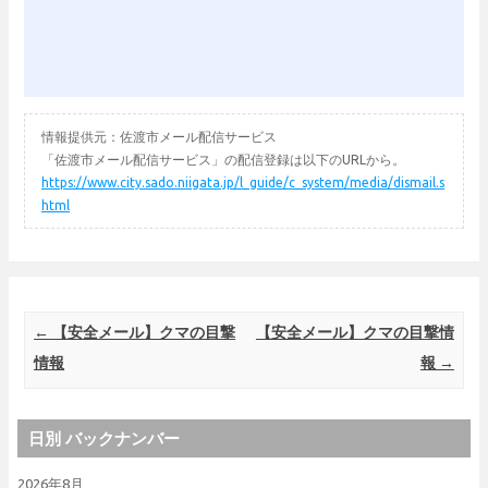
情報提供元：佐渡市メール配信サービス
「佐渡市メール配信サービス」の配信登録は以下のURLから。
https://www.city.sado.niigata.jp/l_guide/c_system/media/dismail.s
html
Post navigation
←
【安全メール】クマの目撃
【安全メール】クマの目撃情
情報
報
→
日別 バックナンバー
2026年8月