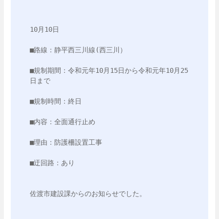
10月10日

■路線：静平西三川線(西三川）

■規制期間：令和元年10月15日から令和元年10月25
日まで

■規制時間：終日

■内容：全面通行止め

■理由：防護柵設置工事

■迂回路：あり

佐渡市建設課からのお知らせでした。
