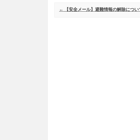
Post navigation
←
【安全メール】避難情報の解除につい