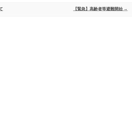
て
【緊急】高齢者等避難開始
→