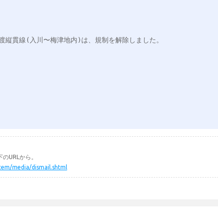
渡縦貫線(入川〜梅津地内)は、規制を解除しました。



のURLから。
ystem/media/dismail.shtml