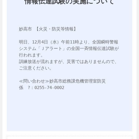
情報伝達試験の実施について
妙高市 【火災・防災等情報】

明日、12月4日（水）午前11時より、全国瞬時警報
システム「Ｊアラート」の全国一斉情報伝達試験が
行われます。

訓練放送が流れますが、災害ではありませんので、
ご注意ください。

≪問い合わせ≫妙高市総務課危機管理室防災
係　?：0255-74-0002
