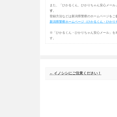
また、「ひかるくん、ひかりちゃん安心メール
す
。
登録方法などは新潟県警察のホームページをご
新潟県警察ホームページ（ひかるくん・ひかり
※「ひかるくん・ひかりちゃん安心メール」を
す。
Post navigation
←
イノシシにご注意ください！