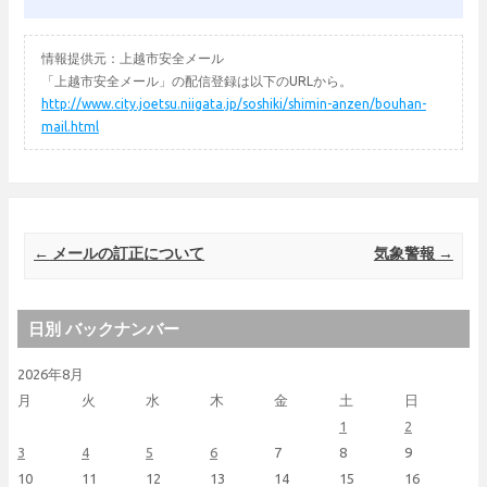
情報提供元：上越市安全メール
「上越市安全メール」の配信登録は以下のURLから。
http://www.city.joetsu.niigata.jp/soshiki/shimin-anzen/bouhan-
mail.html
Post navigation
←
メールの訂正について
気象警報
→
日別 バックナンバー
2026年8月
月
火
水
木
金
土
日
1
2
3
4
5
6
7
8
9
10
11
12
13
14
15
16